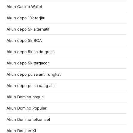
Akun Casino Wallet
Akun depo 10k terjitu
Akun depo 5k alternatif
Akun depo 5k BCA
Akun depo 5k saldo gratis
Akun depo 5k tergacor
Akun depo pulsa anti rungkat
Akun depo pulsa uang asli
Akun Domino bagus
Akun Domino Populer
Akun Domino telkomsel
Akun Domino XL