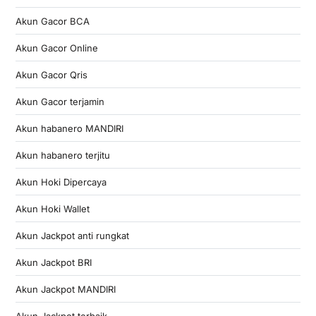
Akun Gacor BCA
Akun Gacor Online
Akun Gacor Qris
Akun Gacor terjamin
Akun habanero MANDIRI
Akun habanero terjitu
Akun Hoki Dipercaya
Akun Hoki Wallet
Akun Jackpot anti rungkat
Akun Jackpot BRI
Akun Jackpot MANDIRI