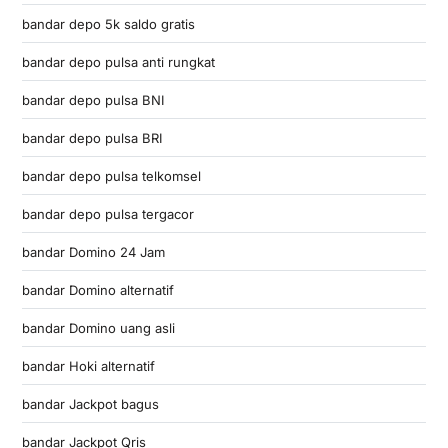
bandar depo 5k saldo gratis
bandar depo pulsa anti rungkat
bandar depo pulsa BNI
bandar depo pulsa BRI
bandar depo pulsa telkomsel
bandar depo pulsa tergacor
bandar Domino 24 Jam
bandar Domino alternatif
bandar Domino uang asli
bandar Hoki alternatif
bandar Jackpot bagus
bandar Jackpot Qris