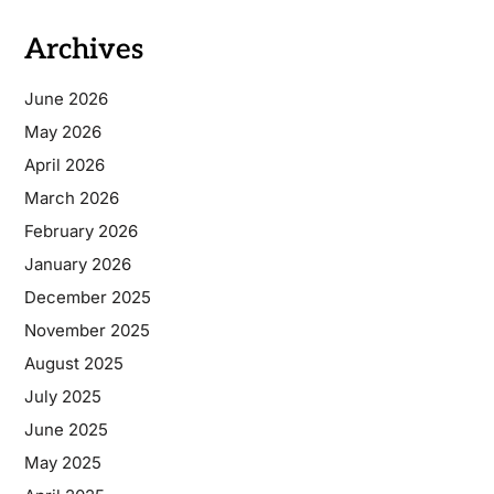
Archives
June 2026
May 2026
April 2026
March 2026
February 2026
January 2026
December 2025
November 2025
August 2025
July 2025
June 2025
May 2025