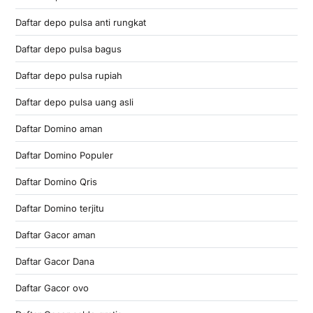
Daftar depo pulsa anti rungkat
Daftar depo pulsa bagus
Daftar depo pulsa rupiah
Daftar depo pulsa uang asli
Daftar Domino aman
Daftar Domino Populer
Daftar Domino Qris
Daftar Domino terjitu
Daftar Gacor aman
Daftar Gacor Dana
Daftar Gacor ovo