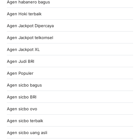
Agen habanero bagus
Agen Hoki terbaik
Agen Jackpot Dipercaya
Agen Jackpot telkomsel
Agen Jackpot XL
Agen Judi BRI
Agen Populer
Agen sicbo bagus
Agen sicbo BRI
Agen sicbo ovo
Agen sicbo terbaik
Agen sicbo uang asli