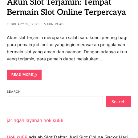
Akun Slot Terjamin: Tempat
Bermain Slot Online Terpercaya
FEBRUARY 26, 2025
5 MIN READ
Akun slot terjamin merupakan salah satu kunci penting bagi
para pemain judi online yang ingin merasakan pengalaman
bermain slot yang aman dan nyaman. Dengan adanya akun
yang terjamin, para pemain dapat melakukan…
READ MORE
SEARCH
Search
jaringan layanan hokiku88
Hokiku88
adalah Slot Daftar Judi Slot Online Gacor Hari