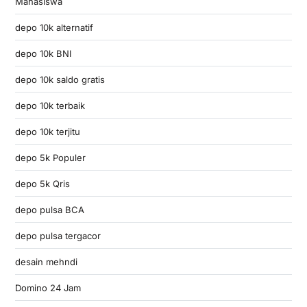
Mahasiswa
depo 10k alternatif
depo 10k BNI
depo 10k saldo gratis
depo 10k terbaik
depo 10k terjitu
depo 5k Populer
depo 5k Qris
depo pulsa BCA
depo pulsa tergacor
desain mehndi
Domino 24 Jam