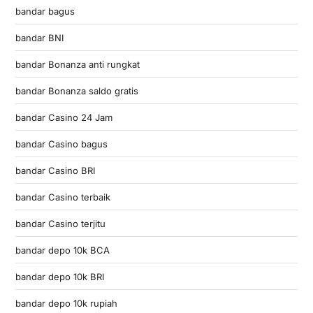
bandar bagus
bandar BNI
bandar Bonanza anti rungkat
bandar Bonanza saldo gratis
bandar Casino 24 Jam
bandar Casino bagus
bandar Casino BRI
bandar Casino terbaik
bandar Casino terjitu
bandar depo 10k BCA
bandar depo 10k BRI
bandar depo 10k rupiah