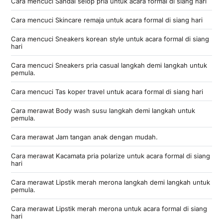
Cara mencuci Sandal selop pria untuk acara formal di siang hari
Cara mencuci Skincare remaja untuk acara formal di siang hari
Cara mencuci Sneakers korean style untuk acara formal di siang
hari
Cara mencuci Sneakers pria casual langkah demi langkah untuk
pemula.
Cara mencuci Tas koper travel untuk acara formal di siang hari
Cara merawat Body wash susu langkah demi langkah untuk
pemula.
Cara merawat Jam tangan anak dengan mudah.
Cara merawat Kacamata pria polarize untuk acara formal di siang
hari
Cara merawat Lipstik merah merona langkah demi langkah untuk
pemula.
Cara merawat Lipstik merah merona untuk acara formal di siang
hari