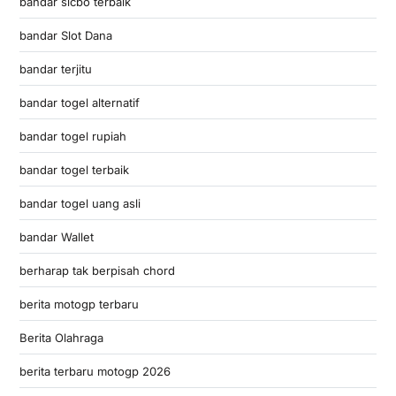
bandar sicbo terbaik
bandar Slot Dana
bandar terjitu
bandar togel alternatif
bandar togel rupiah
bandar togel terbaik
bandar togel uang asli
bandar Wallet
berharap tak berpisah chord
berita motogp terbaru
Berita Olahraga
berita terbaru motogp 2026