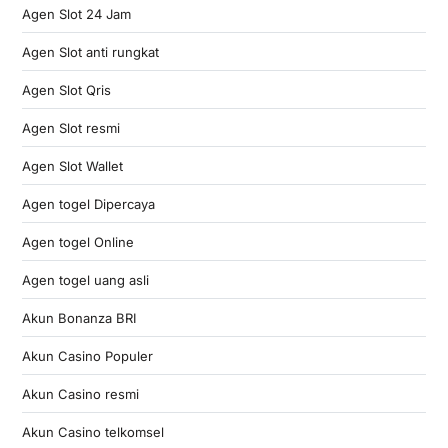
Agen Slot 24 Jam
Agen Slot anti rungkat
Agen Slot Qris
Agen Slot resmi
Agen Slot Wallet
Agen togel Dipercaya
Agen togel Online
Agen togel uang asli
Akun Bonanza BRI
Akun Casino Populer
Akun Casino resmi
Akun Casino telkomsel