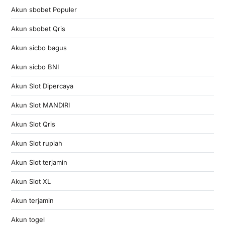
Akun sbobet Populer
Akun sbobet Qris
Akun sicbo bagus
Akun sicbo BNI
Akun Slot Dipercaya
Akun Slot MANDIRI
Akun Slot Qris
Akun Slot rupiah
Akun Slot terjamin
Akun Slot XL
Akun terjamin
Akun togel