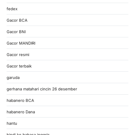
fedex
Gacor BCA
Gacor BNI
Gacor MANDIRI
Gacor resmi
Gacor terbaik
garuda
gerhana matahari cincin 26 desember
habanero BCA
habanero Dana
hantu
hindi ke bahasa inggris