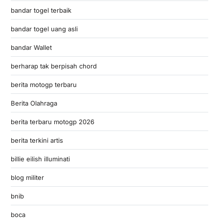
bandar togel terbaik
bandar togel uang asli
bandar Wallet
berharap tak berpisah chord
berita motogp terbaru
Berita Olahraga
berita terbaru motogp 2026
berita terkini artis
billie eilish illuminati
blog militer
bnib
boca