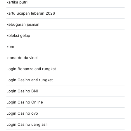
kartika putri
kartu ucapan lebaran 2026
kebugaran jasmani
koleksi gelap
kom
leonardo da vinci
Login Bonanza anti rungkat
Login Casino anti rungkat
Login Casino BNI
Login Casino Online
Login Casino ovo
Login Casino uang asli