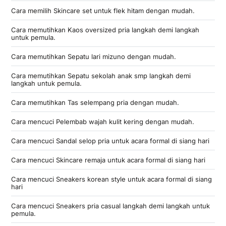
Cara memilih Skincare set untuk flek hitam dengan mudah.
Cara memutihkan Kaos oversized pria langkah demi langkah
untuk pemula.
Cara memutihkan Sepatu lari mizuno dengan mudah.
Cara memutihkan Sepatu sekolah anak smp langkah demi
langkah untuk pemula.
Cara memutihkan Tas selempang pria dengan mudah.
Cara mencuci Pelembab wajah kulit kering dengan mudah.
Cara mencuci Sandal selop pria untuk acara formal di siang hari
Cara mencuci Skincare remaja untuk acara formal di siang hari
Cara mencuci Sneakers korean style untuk acara formal di siang
hari
Cara mencuci Sneakers pria casual langkah demi langkah untuk
pemula.