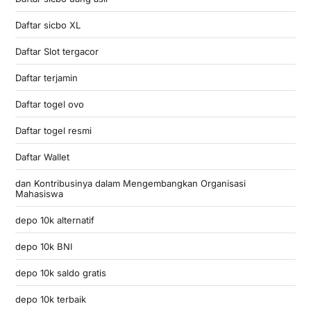
Daftar sicbo XL
Daftar Slot tergacor
Daftar terjamin
Daftar togel ovo
Daftar togel resmi
Daftar Wallet
dan Kontribusinya dalam Mengembangkan Organisasi
Mahasiswa
depo 10k alternatif
depo 10k BNI
depo 10k saldo gratis
depo 10k terbaik