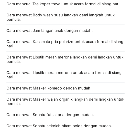
Cara mencuci Tas koper travel untuk acara formal di siang hari
Cara merawat Body wash susu langkah demi langkah untuk
pemula.
Cara merawat Jam tangan anak dengan mudah.
Cara merawat Kacamata pria polarize untuk acara formal di siang
hari
Cara merawat Lipstik merah merona langkah demi langkah untuk
pemula.
Cara merawat Lipstik merah merona untuk acara formal di siang
hari
Cara merawat Masker komedo dengan mudah.
Cara merawat Masker wajah organik langkah demi langkah untuk
pemula.
Cara merawat Sepatu futsal pria dengan mudah.
Cara merawat Sepatu sekolah hitam polos dengan mudah.