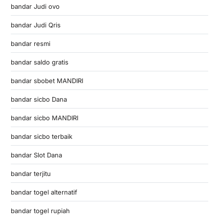
bandar Judi ovo
bandar Judi Qris
bandar resmi
bandar saldo gratis
bandar sbobet MANDIRI
bandar sicbo Dana
bandar sicbo MANDIRI
bandar sicbo terbaik
bandar Slot Dana
bandar terjitu
bandar togel alternatif
bandar togel rupiah