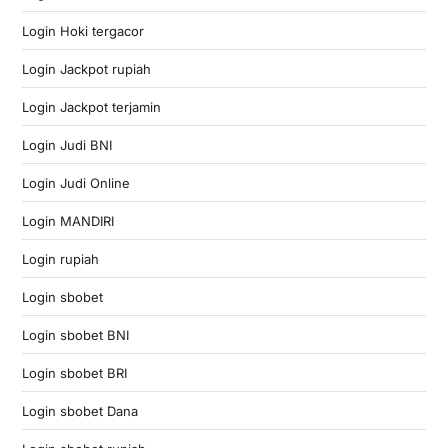
Login Hoki tergacor
Login Jackpot rupiah
Login Jackpot terjamin
Login Judi BNI
Login Judi Online
Login MANDIRI
Login rupiah
Login sbobet
Login sbobet BNI
Login sbobet BRI
Login sbobet Dana