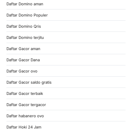
Daftar Domino aman
Daftar Domino Populer
Daftar Domino Qris
Daftar Domino terjitu
Daftar Gacor aman
Daftar Gacor Dana
Daftar Gacor ovo
Daftar Gacor saldo gratis
Daftar Gacor terbaik
Daftar Gacor tergacor
Daftar habanero ovo
Daftar Hoki 24 Jam