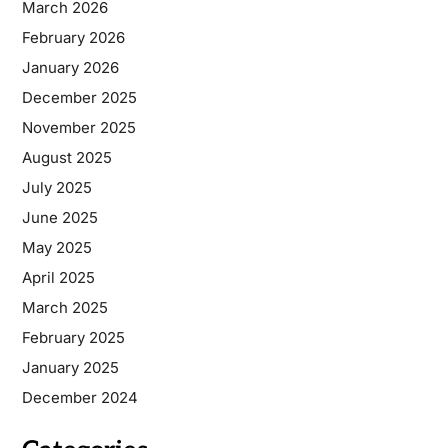
March 2026
February 2026
January 2026
December 2025
November 2025
August 2025
July 2025
June 2025
May 2025
April 2025
March 2025
February 2025
January 2025
December 2024