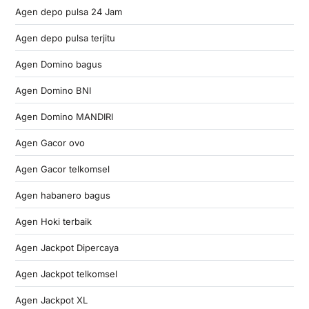
Agen depo pulsa 24 Jam
Agen depo pulsa terjitu
Agen Domino bagus
Agen Domino BNI
Agen Domino MANDIRI
Agen Gacor ovo
Agen Gacor telkomsel
Agen habanero bagus
Agen Hoki terbaik
Agen Jackpot Dipercaya
Agen Jackpot telkomsel
Agen Jackpot XL