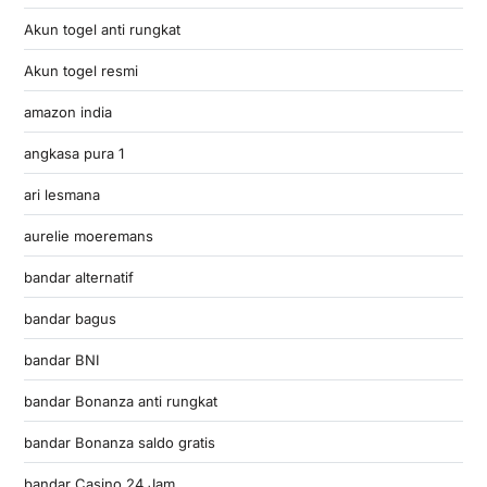
Akun togel anti rungkat
Akun togel resmi
amazon india
angkasa pura 1
ari lesmana
aurelie moeremans
bandar alternatif
bandar bagus
bandar BNI
bandar Bonanza anti rungkat
bandar Bonanza saldo gratis
bandar Casino 24 Jam