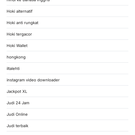
Hoki alternatif
Hoki anti rungkat
Hoki tergacor
Hoki Wallet
hongkong
iltalehti
instagram video downloader
Jackpot XL
Judi 24 Jam
Judi Online
Judi terbaik