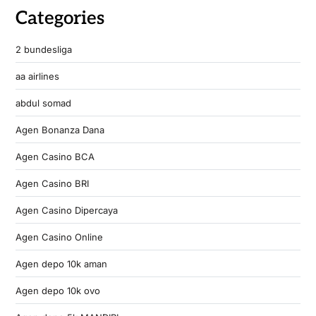
Categories
2 bundesliga
aa airlines
abdul somad
Agen Bonanza Dana
Agen Casino BCA
Agen Casino BRI
Agen Casino Dipercaya
Agen Casino Online
Agen depo 10k aman
Agen depo 10k ovo