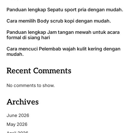
Panduan lengkap Sepatu sport pria dengan mudah.
Cara memilih Body scrub kopi dengan mudah.
Panduan lengkap Jam tangan mewah untuk acara
formal di siang hari
Cara mencuci Pelembab wajah kulit kering dengan
mudah.
Recent Comments
No comments to show.
Archives
June 2026
May 2026