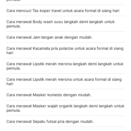
Cara mencuci Tas koper travel untuk acara formal di siang hari
Cara merawat Body wash susu langkah demi langkah untuk
pemula.
Cara merawat Jam tangan anak dengan mudah.
Cara merawat Kacamata pria polarize untuk acara formal di siang
hari
Cara merawat Lipstik merah merona langkah demi langkah untuk
pemula.
Cara merawat Lipstik merah merona untuk acara formal di siang
hari
Cara merawat Masker komedo dengan mudah.
Cara merawat Masker wajah organik langkah demi langkah untuk
pemula.
Cara merawat Sepatu futsal pria dengan mudah.