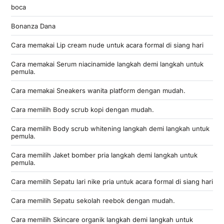
boca
Bonanza Dana
Cara memakai Lip cream nude untuk acara formal di siang hari
Cara memakai Serum niacinamide langkah demi langkah untuk
pemula.
Cara memakai Sneakers wanita platform dengan mudah.
Cara memilih Body scrub kopi dengan mudah.
Cara memilih Body scrub whitening langkah demi langkah untuk
pemula.
Cara memilih Jaket bomber pria langkah demi langkah untuk
pemula.
Cara memilih Sepatu lari nike pria untuk acara formal di siang hari
Cara memilih Sepatu sekolah reebok dengan mudah.
Cara memilih Skincare organik langkah demi langkah untuk