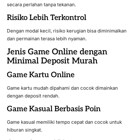
secara perlahan tanpa tekanan.
Risiko Lebih Terkontrol
Dengan modal kecil, risiko kerugian bisa diminimalkan
dan permainan terasa lebih nyaman.
Jenis Game Online dengan
Minimal Deposit Murah
Game Kartu Online
Game kartu mudah dipahami dan cocok dimainkan
dengan deposit rendah.
Game Kasual Berbasis Poin
Game kasual memiliki tempo cepat dan cocok untuk
hiburan singkat.