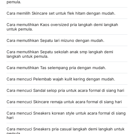
pemula.
Cara memilih Skincare set untuk flek hitam dengan mudah.
Cara memutihkan Kaos oversized pria langkah demi langkah
untuk pemula.
Cara memutihkan Sepatu lari mizuno dengan mudah.
Cara memutihkan Sepatu sekolah anak smp langkah demi
langkah untuk pemula.
Cara memutihkan Tas selempang pria dengan mudah.
Cara mencuci Pelembab wajah kulit kering dengan mudah.
Cara mencuci Sandal selop pria untuk acara formal di siang hari
Cara mencuci Skincare remaja untuk acara formal di siang hari
Cara mencuci Sneakers korean style untuk acara formal di siang
hari
Cara mencuci Sneakers pria casual langkah demi langkah untuk
pemula.