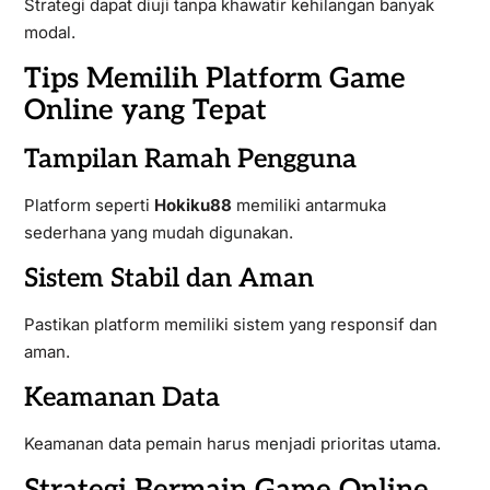
Strategi dapat diuji tanpa khawatir kehilangan banyak
modal.
Tips Memilih Platform Game
Online yang Tepat
Tampilan Ramah Pengguna
Platform seperti
Hokiku88
memiliki antarmuka
sederhana yang mudah digunakan.
Sistem Stabil dan Aman
Pastikan platform memiliki sistem yang responsif dan
aman.
Keamanan Data
Keamanan data pemain harus menjadi prioritas utama.
Strategi Bermain Game Online