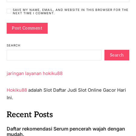
SAVE MY NAME, EMAIL, AND WEBSITE IN THIS BROWSER FOR THE
NEXT TIME I COMMENT.
SEARCH
Search
jaringan layanan hokiku88
Hokiku88
adalah Slot Daftar Judi Slot Online Gacor Hari
Ini.
Recent Posts
Daftar rekomendasi Serum pencerah wajah dengan
mudah.