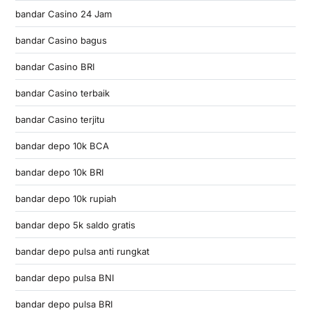
bandar Casino 24 Jam
bandar Casino bagus
bandar Casino BRI
bandar Casino terbaik
bandar Casino terjitu
bandar depo 10k BCA
bandar depo 10k BRI
bandar depo 10k rupiah
bandar depo 5k saldo gratis
bandar depo pulsa anti rungkat
bandar depo pulsa BNI
bandar depo pulsa BRI