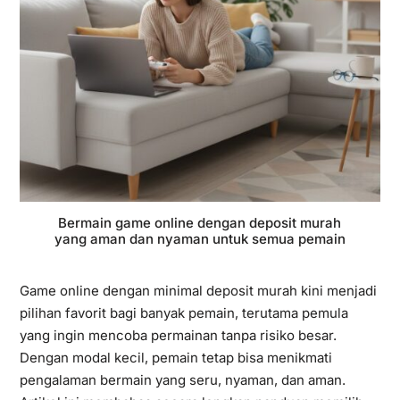
Bermain game online dengan deposit murah
yang aman dan nyaman untuk semua pemain
Game online dengan minimal deposit murah kini menjadi
pilihan favorit bagi banyak pemain, terutama pemula
yang ingin mencoba permainan tanpa risiko besar.
Dengan modal kecil, pemain tetap bisa menikmati
pengalaman bermain yang seru, nyaman, dan aman.