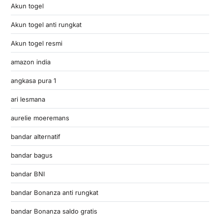
Akun togel
Akun togel anti rungkat
Akun togel resmi
amazon india
angkasa pura 1
ari lesmana
aurelie moeremans
bandar alternatif
bandar bagus
bandar BNI
bandar Bonanza anti rungkat
bandar Bonanza saldo gratis