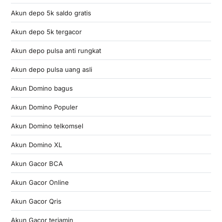
Akun depo 5k saldo gratis
Akun depo 5k tergacor
Akun depo pulsa anti rungkat
Akun depo pulsa uang asli
Akun Domino bagus
Akun Domino Populer
Akun Domino telkomsel
Akun Domino XL
Akun Gacor BCA
Akun Gacor Online
Akun Gacor Qris
Akun Gacor terjamin