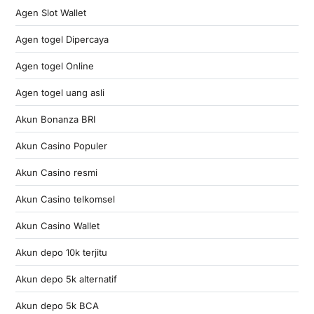
Agen Slot Wallet
Agen togel Dipercaya
Agen togel Online
Agen togel uang asli
Akun Bonanza BRI
Akun Casino Populer
Akun Casino resmi
Akun Casino telkomsel
Akun Casino Wallet
Akun depo 10k terjitu
Akun depo 5k alternatif
Akun depo 5k BCA