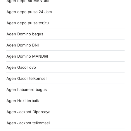
Agen depo 5k MANDIRI
Agen depo pulsa 24 Jam
Agen depo pulsa terjitu
Agen Domino bagus
Agen Domino BNI
Agen Domino MANDIRI
Agen Gacor ovo
Agen Gacor telkomsel
Agen habanero bagus
Agen Hoki terbaik
Agen Jackpot Dipercaya
Agen Jackpot telkomsel