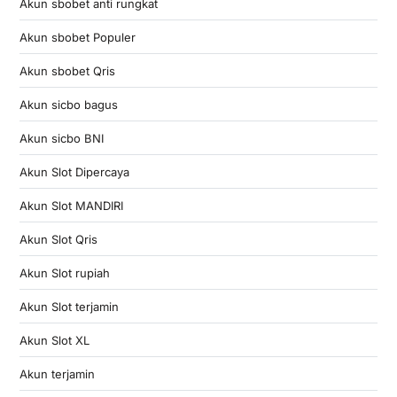
Akun sbobet anti rungkat
Akun sbobet Populer
Akun sbobet Qris
Akun sicbo bagus
Akun sicbo BNI
Akun Slot Dipercaya
Akun Slot MANDIRI
Akun Slot Qris
Akun Slot rupiah
Akun Slot terjamin
Akun Slot XL
Akun terjamin