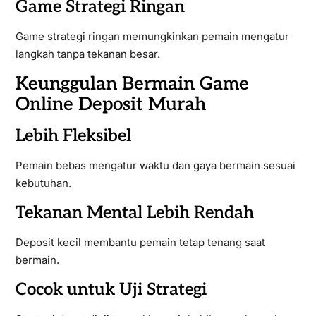
Game Strategi Ringan
Game strategi ringan memungkinkan pemain mengatur
langkah tanpa tekanan besar.
Keunggulan Bermain Game
Online Deposit Murah
Lebih Fleksibel
Pemain bebas mengatur waktu dan gaya bermain sesuai
kebutuhan.
Tekanan Mental Lebih Rendah
Deposit kecil membantu pemain tetap tenang saat
bermain.
Cocok untuk Uji Strategi