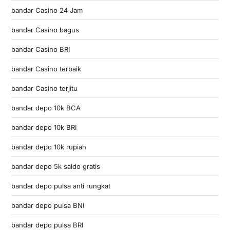
bandar Casino 24 Jam
bandar Casino bagus
bandar Casino BRI
bandar Casino terbaik
bandar Casino terjitu
bandar depo 10k BCA
bandar depo 10k BRI
bandar depo 10k rupiah
bandar depo 5k saldo gratis
bandar depo pulsa anti rungkat
bandar depo pulsa BNI
bandar depo pulsa BRI