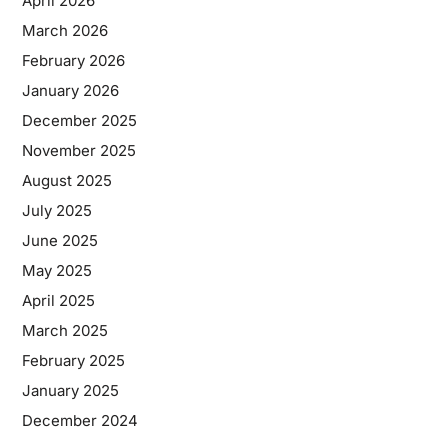
April 2026
March 2026
February 2026
January 2026
December 2025
November 2025
August 2025
July 2025
June 2025
May 2025
April 2025
March 2025
February 2025
January 2025
December 2024