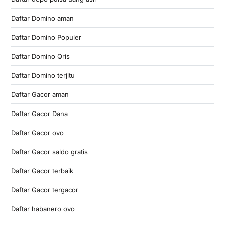
Daftar Domino aman
Daftar Domino Populer
Daftar Domino Qris
Daftar Domino terjitu
Daftar Gacor aman
Daftar Gacor Dana
Daftar Gacor ovo
Daftar Gacor saldo gratis
Daftar Gacor terbaik
Daftar Gacor tergacor
Daftar habanero ovo