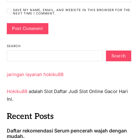
SAVE MY NAME, EMAIL, AND WEBSITE IN THIS BROWSER FOR THE
NEXT TIME I COMMENT.
SEARCH
Search
jaringan layanan hokiku88
Hokiku88
adalah Slot Daftar Judi Slot Online Gacor Hari
Ini.
Recent Posts
Daftar rekomendasi Serum pencerah wajah dengan
mudah.