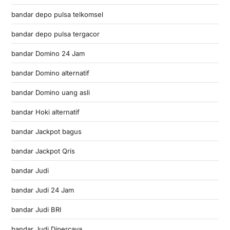
bandar depo pulsa telkomsel
bandar depo pulsa tergacor
bandar Domino 24 Jam
bandar Domino alternatif
bandar Domino uang asli
bandar Hoki alternatif
bandar Jackpot bagus
bandar Jackpot Qris
bandar Judi
bandar Judi 24 Jam
bandar Judi BRI
bandar Judi Dipercaya