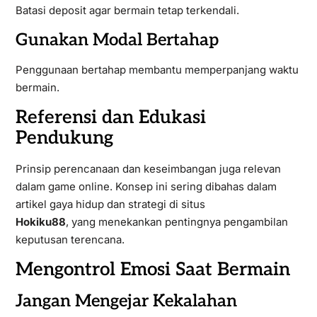
Batasi deposit agar bermain tetap terkendali.
Gunakan Modal Bertahap
Penggunaan bertahap membantu memperpanjang waktu
bermain.
Referensi dan Edukasi
Pendukung
Prinsip perencanaan dan keseimbangan juga relevan
dalam game online. Konsep ini sering dibahas dalam
artikel gaya hidup dan strategi di situs
Hokiku88
, yang menekankan pentingnya pengambilan
keputusan terencana.
Mengontrol Emosi Saat Bermain
Jangan Mengejar Kekalahan