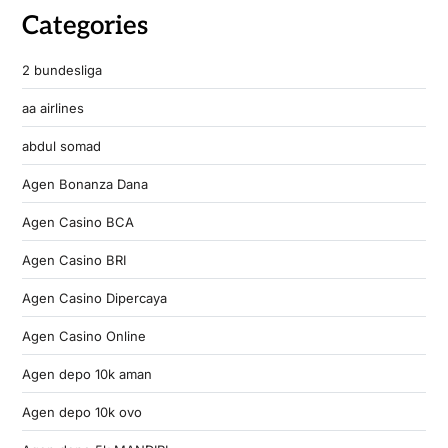
Categories
2 bundesliga
aa airlines
abdul somad
Agen Bonanza Dana
Agen Casino BCA
Agen Casino BRI
Agen Casino Dipercaya
Agen Casino Online
Agen depo 10k aman
Agen depo 10k ovo