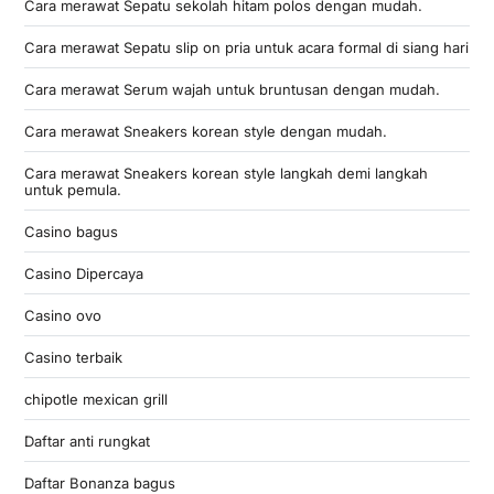
Cara merawat Sepatu sekolah hitam polos dengan mudah.
Cara merawat Sepatu slip on pria untuk acara formal di siang hari
Cara merawat Serum wajah untuk bruntusan dengan mudah.
Cara merawat Sneakers korean style dengan mudah.
Cara merawat Sneakers korean style langkah demi langkah
untuk pemula.
Casino bagus
Casino Dipercaya
Casino ovo
Casino terbaik
chipotle mexican grill
Daftar anti rungkat
Daftar Bonanza bagus