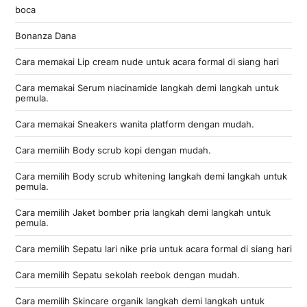
boca
Bonanza Dana
Cara memakai Lip cream nude untuk acara formal di siang hari
Cara memakai Serum niacinamide langkah demi langkah untuk
pemula.
Cara memakai Sneakers wanita platform dengan mudah.
Cara memilih Body scrub kopi dengan mudah.
Cara memilih Body scrub whitening langkah demi langkah untuk
pemula.
Cara memilih Jaket bomber pria langkah demi langkah untuk
pemula.
Cara memilih Sepatu lari nike pria untuk acara formal di siang hari
Cara memilih Sepatu sekolah reebok dengan mudah.
Cara memilih Skincare organik langkah demi langkah untuk