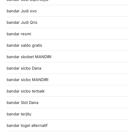
bandar Judi ovo
bandar Judi Qris
bandar resmi
bandar saldo gratis
bandar sbobet MANDIRI
bandar sicbo Dana
bandar sicbo MANDIRI
bandar sicbo terbaik
bandar Slot Dana
bandar terjitu
bandar togel alternatif