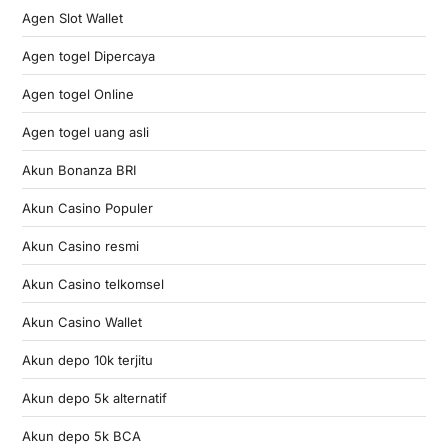
Agen Slot Wallet
Agen togel Dipercaya
Agen togel Online
Agen togel uang asli
Akun Bonanza BRI
Akun Casino Populer
Akun Casino resmi
Akun Casino telkomsel
Akun Casino Wallet
Akun depo 10k terjitu
Akun depo 5k alternatif
Akun depo 5k BCA