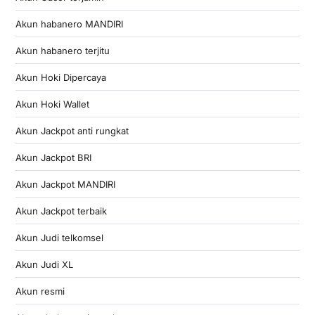
Akun habanero MANDIRI
Akun habanero terjitu
Akun Hoki Dipercaya
Akun Hoki Wallet
Akun Jackpot anti rungkat
Akun Jackpot BRI
Akun Jackpot MANDIRI
Akun Jackpot terbaik
Akun Judi telkomsel
Akun Judi XL
Akun resmi