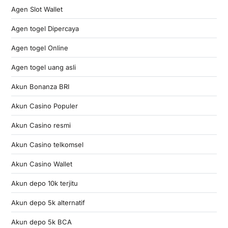
Agen Slot Wallet
Agen togel Dipercaya
Agen togel Online
Agen togel uang asli
Akun Bonanza BRI
Akun Casino Populer
Akun Casino resmi
Akun Casino telkomsel
Akun Casino Wallet
Akun depo 10k terjitu
Akun depo 5k alternatif
Akun depo 5k BCA