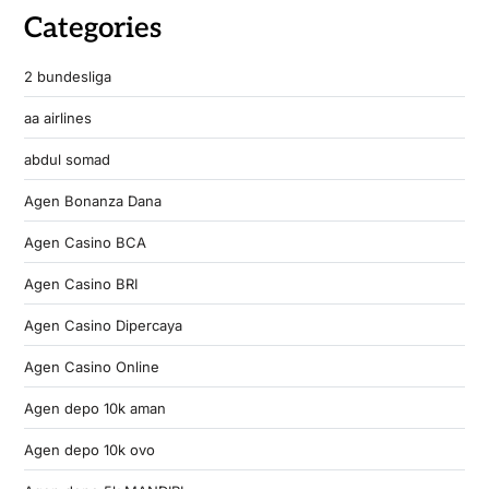
Categories
2 bundesliga
aa airlines
abdul somad
Agen Bonanza Dana
Agen Casino BCA
Agen Casino BRI
Agen Casino Dipercaya
Agen Casino Online
Agen depo 10k aman
Agen depo 10k ovo