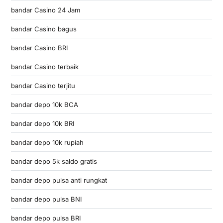
bandar Casino 24 Jam
bandar Casino bagus
bandar Casino BRI
bandar Casino terbaik
bandar Casino terjitu
bandar depo 10k BCA
bandar depo 10k BRI
bandar depo 10k rupiah
bandar depo 5k saldo gratis
bandar depo pulsa anti rungkat
bandar depo pulsa BNI
bandar depo pulsa BRI