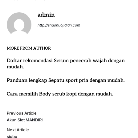
admin
http://shuonuojidian.com
MORE FROM AUTHOR
Daftar rekomendasi Serum pencerah wajah dengan
mudah.
Panduan lengkap Sepatu sport pria dengan mudah.
Cara memilih Body scrub kopi dengan mudah.
Previous Article
Akun Slot MANDIRI
Next Article
sicbo