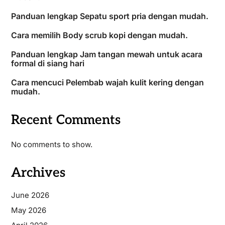
Panduan lengkap Sepatu sport pria dengan mudah.
Cara memilih Body scrub kopi dengan mudah.
Panduan lengkap Jam tangan mewah untuk acara
formal di siang hari
Cara mencuci Pelembab wajah kulit kering dengan
mudah.
Recent Comments
No comments to show.
Archives
June 2026
May 2026