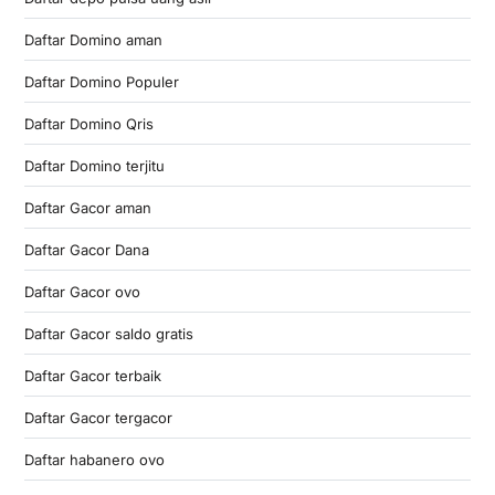
Daftar Domino aman
Daftar Domino Populer
Daftar Domino Qris
Daftar Domino terjitu
Daftar Gacor aman
Daftar Gacor Dana
Daftar Gacor ovo
Daftar Gacor saldo gratis
Daftar Gacor terbaik
Daftar Gacor tergacor
Daftar habanero ovo