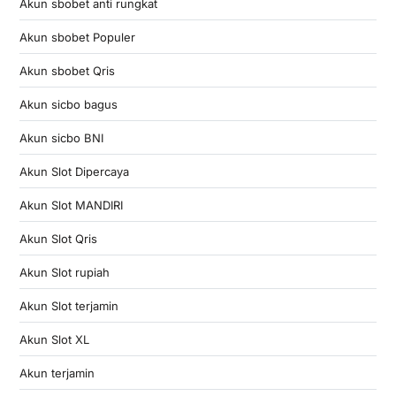
Akun sbobet anti rungkat
Akun sbobet Populer
Akun sbobet Qris
Akun sicbo bagus
Akun sicbo BNI
Akun Slot Dipercaya
Akun Slot MANDIRI
Akun Slot Qris
Akun Slot rupiah
Akun Slot terjamin
Akun Slot XL
Akun terjamin