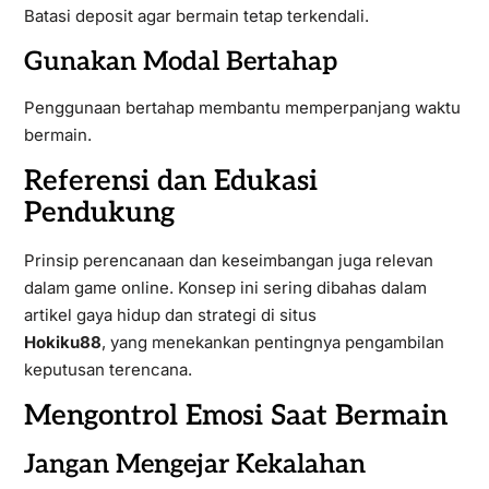
Batasi deposit agar bermain tetap terkendali.
Gunakan Modal Bertahap
Penggunaan bertahap membantu memperpanjang waktu
bermain.
Referensi dan Edukasi
Pendukung
Prinsip perencanaan dan keseimbangan juga relevan
dalam game online. Konsep ini sering dibahas dalam
artikel gaya hidup dan strategi di situs
Hokiku88
, yang menekankan pentingnya pengambilan
keputusan terencana.
Mengontrol Emosi Saat Bermain
Jangan Mengejar Kekalahan