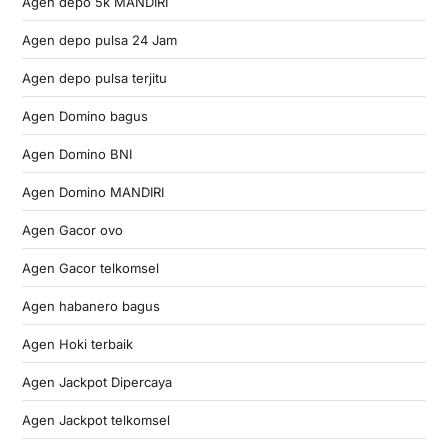
Agen depo 5k MANDIRI
Agen depo pulsa 24 Jam
Agen depo pulsa terjitu
Agen Domino bagus
Agen Domino BNI
Agen Domino MANDIRI
Agen Gacor ovo
Agen Gacor telkomsel
Agen habanero bagus
Agen Hoki terbaik
Agen Jackpot Dipercaya
Agen Jackpot telkomsel