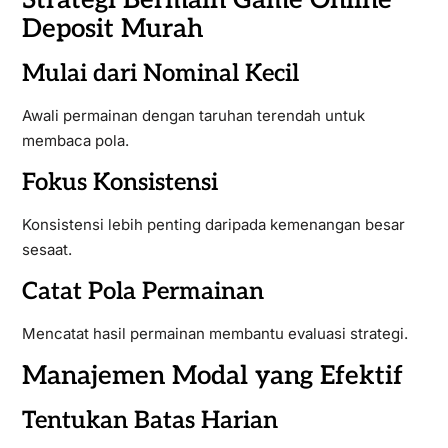
Deposit Murah
Mulai dari Nominal Kecil
Awali permainan dengan taruhan terendah untuk
membaca pola.
Fokus Konsistensi
Konsistensi lebih penting daripada kemenangan besar
sesaat.
Catat Pola Permainan
Mencatat hasil permainan membantu evaluasi strategi.
Manajemen Modal yang Efektif
Tentukan Batas Harian