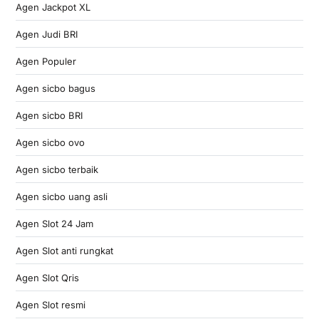
Agen Jackpot XL
Agen Judi BRI
Agen Populer
Agen sicbo bagus
Agen sicbo BRI
Agen sicbo ovo
Agen sicbo terbaik
Agen sicbo uang asli
Agen Slot 24 Jam
Agen Slot anti rungkat
Agen Slot Qris
Agen Slot resmi