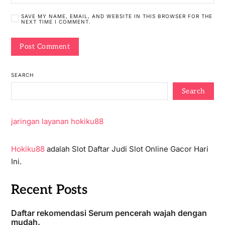
SAVE MY NAME, EMAIL, AND WEBSITE IN THIS BROWSER FOR THE
NEXT TIME I COMMENT.
SEARCH
Search
jaringan layanan hokiku88
Hokiku88
adalah Slot Daftar Judi Slot Online Gacor Hari
Ini.
Recent Posts
Daftar rekomendasi Serum pencerah wajah dengan
mudah.