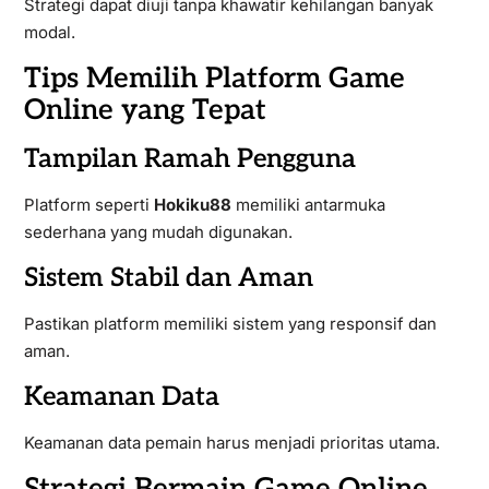
Strategi dapat diuji tanpa khawatir kehilangan banyak
modal.
Tips Memilih Platform Game
Online yang Tepat
Tampilan Ramah Pengguna
Platform seperti
Hokiku88
memiliki antarmuka
sederhana yang mudah digunakan.
Sistem Stabil dan Aman
Pastikan platform memiliki sistem yang responsif dan
aman.
Keamanan Data
Keamanan data pemain harus menjadi prioritas utama.
Strategi Bermain Game Online