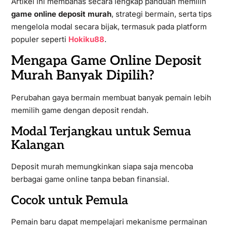
Artikel ini membahas secara lengkap panduan memilih
game online deposit murah
, strategi bermain, serta tips
mengelola modal secara bijak, termasuk pada platform
populer seperti
Hokiku88
.
Mengapa Game Online Deposit
Murah Banyak Dipilih?
Perubahan gaya bermain membuat banyak pemain lebih
memilih game dengan deposit rendah.
Modal Terjangkau untuk Semua
Kalangan
Deposit murah memungkinkan siapa saja mencoba
berbagai game online tanpa beban finansial.
Cocok untuk Pemula
Pemain baru dapat mempelajari mekanisme permainan