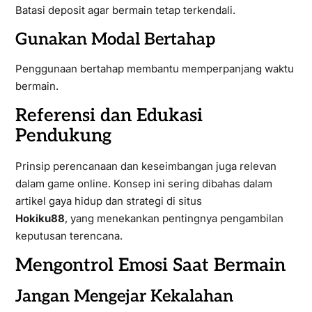
Batasi deposit agar bermain tetap terkendali.
Gunakan Modal Bertahap
Penggunaan bertahap membantu memperpanjang waktu
bermain.
Referensi dan Edukasi
Pendukung
Prinsip perencanaan dan keseimbangan juga relevan
dalam game online. Konsep ini sering dibahas dalam
artikel gaya hidup dan strategi di situs
Hokiku88
, yang menekankan pentingnya pengambilan
keputusan terencana.
Mengontrol Emosi Saat Bermain
Jangan Mengejar Kekalahan