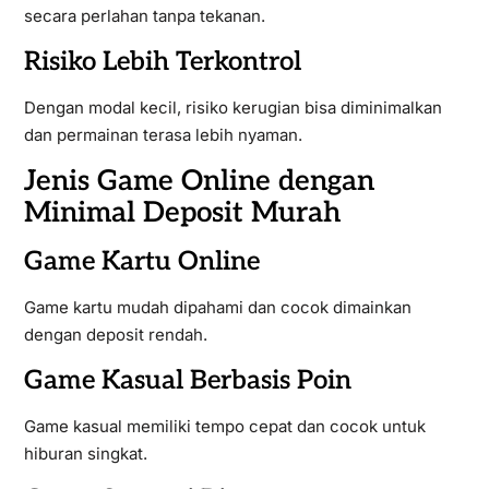
secara perlahan tanpa tekanan.
Risiko Lebih Terkontrol
Dengan modal kecil, risiko kerugian bisa diminimalkan
dan permainan terasa lebih nyaman.
Jenis Game Online dengan
Minimal Deposit Murah
Game Kartu Online
Game kartu mudah dipahami dan cocok dimainkan
dengan deposit rendah.
Game Kasual Berbasis Poin
Game kasual memiliki tempo cepat dan cocok untuk
hiburan singkat.