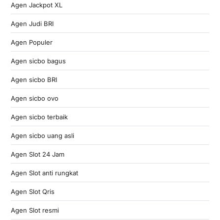
Agen Jackpot XL
Agen Judi BRI
Agen Populer
Agen sicbo bagus
Agen sicbo BRI
Agen sicbo ovo
Agen sicbo terbaik
Agen sicbo uang asli
Agen Slot 24 Jam
Agen Slot anti rungkat
Agen Slot Qris
Agen Slot resmi