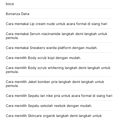
boca
Bonanza Dana
Cara memakai Lip cream nude untuk acara formal di siang hari
Cara memakai Serum niacinamide langkah demi langkah untuk
pemula.
Cara memakai Sneakers wanita platform dengan mudah.
Cara memilih Body scrub kopi dengan mudah.
Cara memilih Body scrub whitening langkah demi langkah untuk
pemula.
Cara memilih Jaket bomber pria langkah demi langkah untuk
pemula.
Cara memilih Sepatu lari nike pria untuk acara formal di siang hari
Cara memilih Sepatu sekolah reebok dengan mudah.
Cara memilih Skincare organik langkah demi langkah untuk