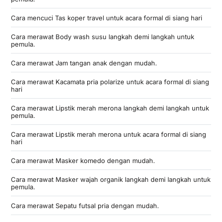
Cara mencuci Tas koper travel untuk acara formal di siang hari
Cara merawat Body wash susu langkah demi langkah untuk
pemula.
Cara merawat Jam tangan anak dengan mudah.
Cara merawat Kacamata pria polarize untuk acara formal di siang
hari
Cara merawat Lipstik merah merona langkah demi langkah untuk
pemula.
Cara merawat Lipstik merah merona untuk acara formal di siang
hari
Cara merawat Masker komedo dengan mudah.
Cara merawat Masker wajah organik langkah demi langkah untuk
pemula.
Cara merawat Sepatu futsal pria dengan mudah.