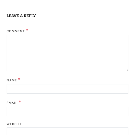
LEAVE A REPLY
*
COMMENT
*
NAME
*
EMAIL
WEBSITE